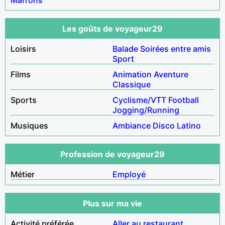
Les goûts de voyageur29
Loisirs
Balade
Soirées entre amis
Sport
Films
Animation
Aventure
Classique
Sports
Cyclisme/VTT
Football
Jogging/Running
Musiques
Ambiance
Disco
Latino
Profession de voyageur29
Métier
Employé
Plus sur ma vie
Activité préférée
Aller au restaurant