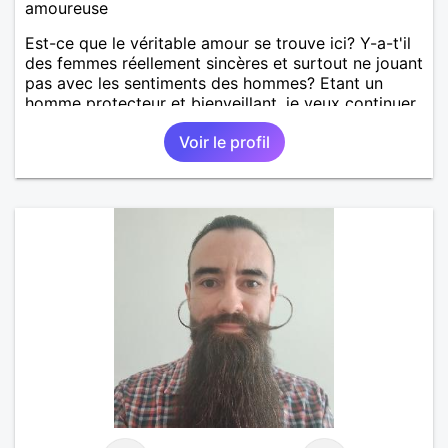
amoureuse
Est-ce que le véritable amour se trouve ici? Y-a-t'il
des femmes réellement sincères et surtout ne jouant
pas avec les sentiments des hommes? Etant un
homme protecteur et bienveillant, je veux continuer
d'y croire et pouvoir enfin former la petite famille
Voir le profil
que je désir temps. Faux profil, profiteuse et autres
joyeuseté passer votre chemin, vous ne
m'intéressez pas du tout!