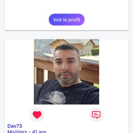
Voir le profil
Dav73
Moûtiers
-
41 ans