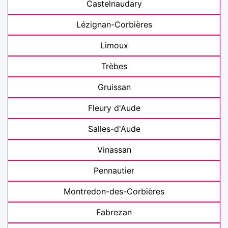
Castelnaudary
Lézignan-Corbières
Limoux
Trèbes
Gruissan
Fleury d'Aude
Salles-d'Aude
Vinassan
Pennautier
Montredon-des-Corbières
Fabrezan