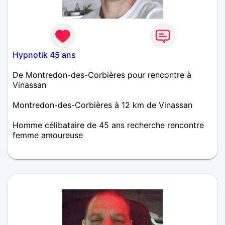
Hypnotik 45 ans
De Montredon-des-Corbières pour rencontre à
Vinassan
Montredon-des-Corbières à 12 km de Vinassan
Homme célibataire de 45 ans recherche rencontre
femme amoureuse
Bonjour, Bonsoir, -Je suis Parisien d'origine ,je ne
connais encore personne dans la Région et je viens
emménager définitivement pour des raisons
professionnelles en Octobre prochain aux environs
de Narbonne par choix de vivre une vie nouvelle. Je
suis quelqu'un de respectueux et agréable avec des
défauts et des qualités et j'ai un fils de 16 ans qui
habite avec moi à temps plein. Je cherche à faire