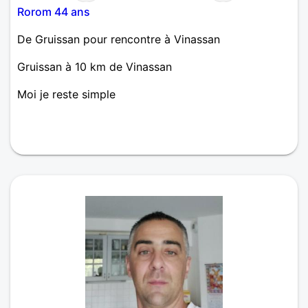
Rorom 44 ans
De Gruissan pour rencontre à Vinassan
Gruissan à 10 km de Vinassan
Moi je reste simple