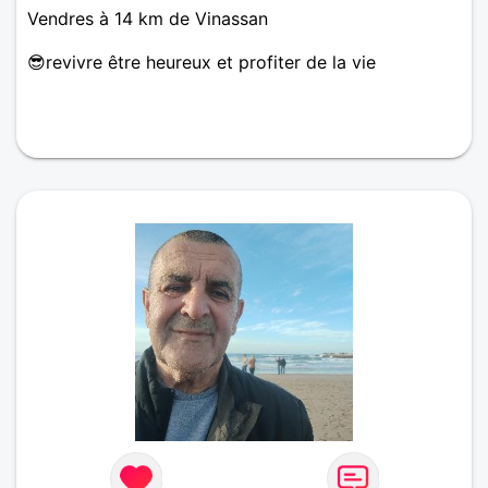
Vendres à 14 km de Vinassan
😎revivre être heureux et profiter de la vie