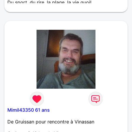
Du sport, du rire, la plage, la vie quoi!
Mimil43350 61 ans
De Gruissan pour rencontre à Vinassan