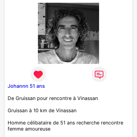
Johannn 51 ans
De Gruissan pour rencontre à Vinassan
Gruissan à 10 km de Vinassan
Homme célibataire de 51 ans recherche rencontre
femme amoureuse