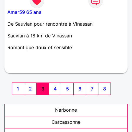
Amar59 65 ans
De Sauvian pour rencontre à Vinassan
Sauvian à 18 km de Vinassan
Romantique doux et sensible
1
2
3
4
5
6
7
8
Narbonne
Carcassonne