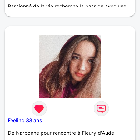
Passionné de la vie recherche la passion avec une
personne passionnante
Feeling 33 ans
De Narbonne pour rencontre à Fleury d'Aude