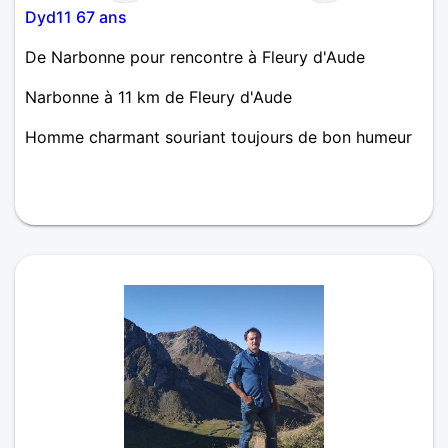
Dyd11 67 ans
De Narbonne pour rencontre à Fleury d'Aude
Narbonne à 11 km de Fleury d'Aude
Homme charmant souriant toujours de bon humeur