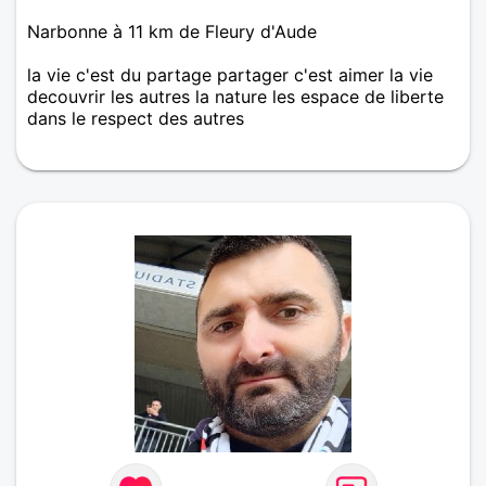
Narbonne à 11 km de Fleury d'Aude
la vie c'est du partage partager c'est aimer la vie
decouvrir les autres la nature les espace de liberte
dans le respect des autres