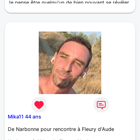
Je pense être quelqu'un de bien pouvant se révéler
attentionné, attentif, prévenant, généreux. Et le
mieux pour le vérifier reste de me donner ma
chance, de me répondre si je vous écris. A bientôt...
François
Mika11 44 ans
De Narbonne pour rencontre à Fleury d'Aude