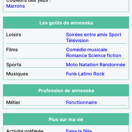
Marrons
Les goûts de annesoka
Loisirs
Soirées entre amis
Sport
Télévision
Films
Comédie musicale
Romance
Science fiction
Sports
Moto
Natation
Randonnée
Musiques
Funk
Latino
Rock
Profession de annesoka
Métier
Fonctionnaire
Plus sur ma vie
Activité préférée
Faire la fête