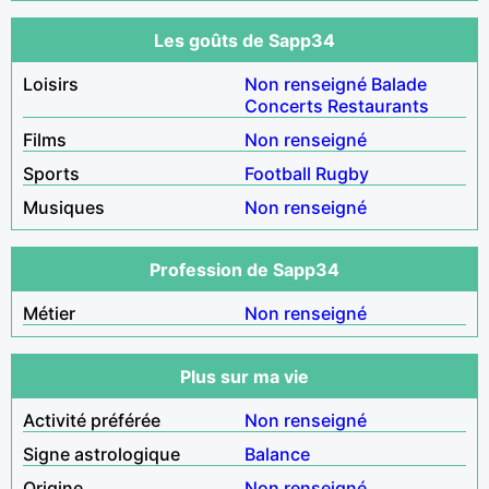
Les goûts de Sapp34
Loisirs
Non renseigné
Balade
Concerts
Restaurants
Films
Non renseigné
Sports
Football
Rugby
Musiques
Non renseigné
Profession de Sapp34
Métier
Non renseigné
Plus sur ma vie
Activité préférée
Non renseigné
Signe astrologique
Balance
Origine
Non renseigné