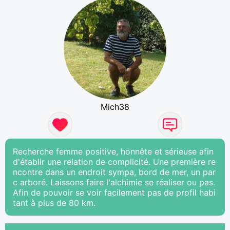
Mich38
Recherche femme positive, honnête et sérieuse afin
d'établir une relation de complicité. Une première re
ncontre dans un endroit sympa, bord de mer, un par
c arboré. Laissons faire l'alchimie se réaliser ou pas.
Afin de pouvoir se voir facilement pas de profil habi
tant à plus de 80 km.