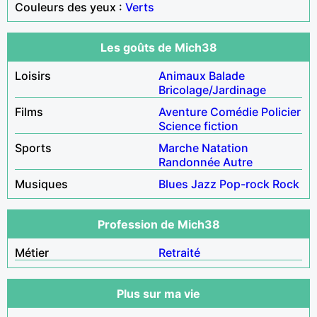
Couleurs des yeux :
Verts
Les goûts de Mich38
Loisirs
Animaux
Balade
Bricolage/Jardinage
Films
Aventure
Comédie
Policier
Science fiction
Sports
Marche
Natation
Randonnée
Autre
Musiques
Blues
Jazz
Pop-rock
Rock
Profession de Mich38
Métier
Retraité
Plus sur ma vie