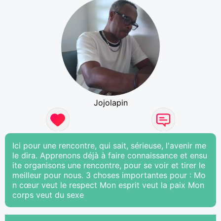
Jojolapin
Ici pour une rencontre, qui sait, sérieuse, l'avenir me
le dira. Apprenons déjà à faire connaissance et ensu
ite organisons une rencontre, pour se voir et tirer le
meilleur pour nous. 3 choses importantes pour : Mo
n cœur veut le respect Mon esprit veut la paix Mon
corps veut du sexe