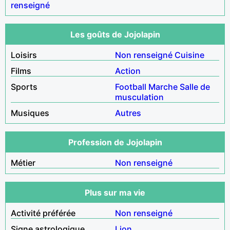
renseigné
Les goûts de Jojolapin
Loisirs
Non renseigné
Cuisine
Films
Action
Sports
Football
Marche
Salle de
musculation
Musiques
Autres
Profession de Jojolapin
Métier
Non renseigné
Plus sur ma vie
Activité préférée
Non renseigné
Signe astrologique
Lion