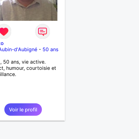
zo
Aubin-d'Aubigné
-
50 ans
, 50 ans, vie active.
t, humour, courtoisie et
illance.
Voir le profil