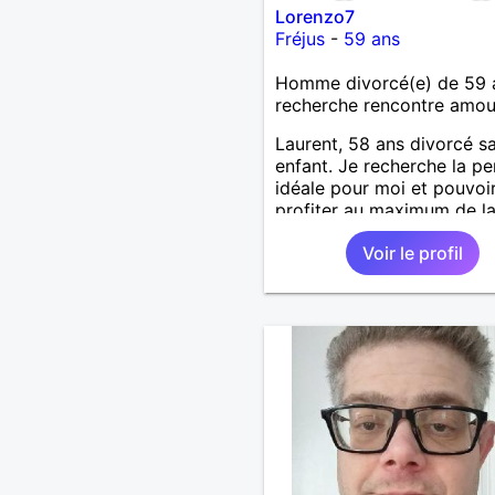
Lorenzo7
Fréjus
-
59 ans
Homme divorcé(e) de 59 
recherche rencontre amo
Laurent, 58 ans divorcé s
enfant. Je recherche la p
idéale pour moi et pouvoi
profiter au maximum de la
de couple
Voir le profil