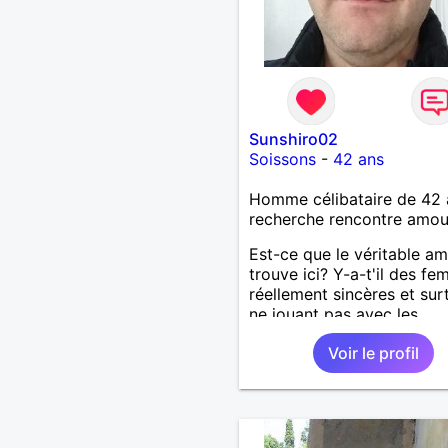
Sunshiro02
Soissons
-
42 ans
Homme célibataire de 42 
recherche rencontre amo
Est-ce que le véritable a
trouve ici? Y-a-t'il des f
réellement sincères et sur
ne jouant pas avec les
sentiments des hommes? 
Voir le profil
un homme protecteur et
bienveillant, je veux conti
d'y croire et pouvoir enfin
former la petite famille qu
désir temps. Faux profil,