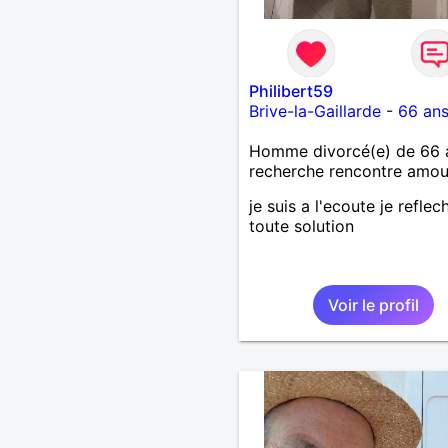
Philibert59
Brive-la-Gaillarde
-
66 an
Homme divorcé(e) de 66 
recherche rencontre amo
je suis a l'ecoute je reflech
toute solution
Voir le profil