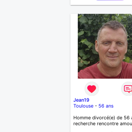
sans prise de tête.
Jean19
Toulouse
-
56 ans
Homme divorcé(e) de 56 
recherche rencontre amo