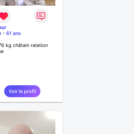
bur
e
-
61 ans
6 kg châtain relation
se
Voir le profil