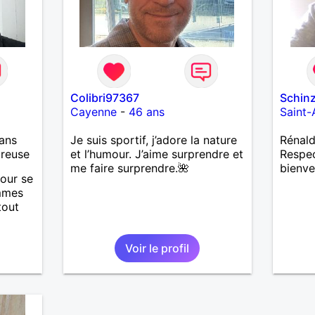
Colibri97367
Schin
Cayenne
-
46 ans
Saint-
ans
Je suis sportif, j’adore la nature
Rénald
ureuse
et l’humour. J’aime surprendre et
Respec
me faire surprendre.🌺
bienve
mour se
emmes
tout
Etant
Voir le profil
nuer
e je