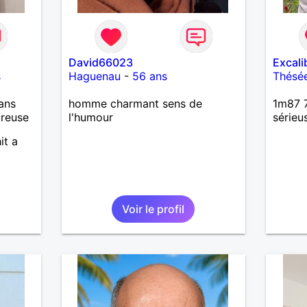
David66023
Excali
s
Haguenau
-
56 ans
Thésé
ans
homme charmant sens de
1m87 7
ureuse
l'humour
sérieu
it a
Voir le profil