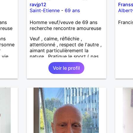
ravjp12
Frans
Saint-Etienne
-
69 ans
Albertv
ans
Homme veuf/veuve de 69 ans
Franci
ureuse
recherche rencontre amoureuse
ans
Veuf , calme, réfléchie ,
ersonne
attentionné , respect de l'autre ,
r
aimant particulièrement la
 vie
nature . Pratique le sport ( pas
dans une salle) et la randonnée.
Voir le profil
Recherche personne (50 km
environ autour de saint étienne)
pour finir le reste de ma vie ,
sereinement , en parfaite
harmonie et confiance.