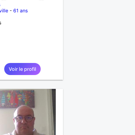
s
ille
-
61 ans
s
Voir le profil