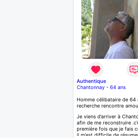
profiteuse et autres joyeu
passer votre chemin, vous
m'intéressez pas du tout!
Authentique
Chantonnay
-
64 ans
Homme célibataire de 64 
recherche rencontre amo
Je viens d’arriver à Chan
afin de me reconstruire .c’
première fois que je fais c
il m’est difficile de résume