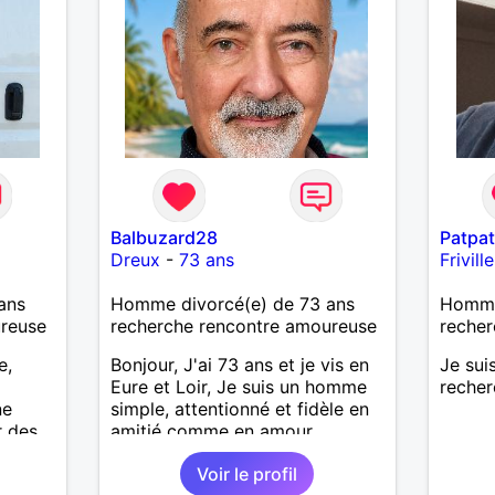
Balbuzard28
Patpat
Dreux
-
73 ans
Frivil
ans
Homme divorcé(e) de 73 ans
Homme 
ureuse
recherche rencontre amoureuse
recher
e,
Bonjour, J'ai 73 ans et je vis en
Je sui
Eure et Loir, Je suis un homme
recher
ne
simple, attentionné et fidèle en
r des
amitié comme en amour.
er,
J'apprécie les petits bonheurs
Voir le profil
ays
du quotidien; une promenade,