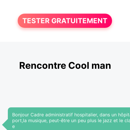
TESTER GRATUITEMENT
Rencontre Cool man
Bonjour Cadre administratif hospitalier, dans un hôpital
port,la musique, peut-être un peu plus le jazz et le c
e