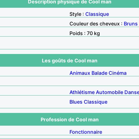
Description physique de Cool man
Style :
Classique
Couleur des cheveux :
Bruns
Poids : 70 kg
Les goûts de Cool man
Animaux
Balade
Cinéma
Athlétisme
Automobile
Dans
Blues
Classique
Profession de Cool man
Fonctionnaire