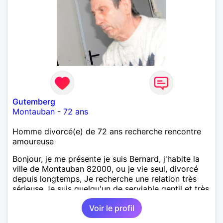
Gutemberg
Montauban
-
72 ans
Homme divorcé(e) de 72 ans recherche rencontre
amoureuse
Bonjour, je me présente je suis Bernard, j'habite la
ville de Montauban 82000, ou je vie seul, divorcé
depuis longtemps, Je recherche une relation très
sérieuse Je suis quelqu'un de serviable gentil et très
attentionné et très calme, J'aime les livres, le
Voir le profil
jardinage, les promenades en campagne, et les
sorties au restaurant, Je mène une vie très simple je