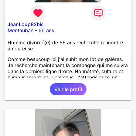
JeanLoup82bis
Montauban
-
66 ans
Homme divorcé(e) de 66 ans recherche rencontre
amoureuse
Comme beaucoup ici j'ai subit mon lot de galères.
Je recherche maintenant la compagne qui me suivra
dans la dernière ligne droite. Honnêteté, culture et
humour seront les bienvenus. J'attends aussi un
logis en commun, bien choisis où nous pourrons
Voir le profil
recevoir la famille, les amis et peut être un animal
de compagnie. Merci mesdames, j'attends vos
messages. Amitiés sincères.