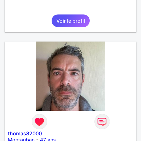
Voir le profil
thomas82000
Montauban
-
47 ans