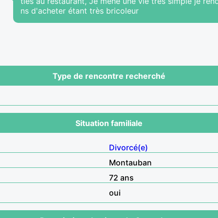
ties au restaurant, Je mène une vie très simple je rén
ns d'acheter étant très bricoleur
Type de rencontre recherché
Situation familiale
Divorcé(e)
Montauban
72 ans
oui