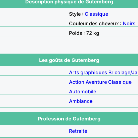
Description physique de Gutemberg
Style :
Classique
Couleur des cheveux :
Noirs
Poids : 72 kg
Les goûts de Gutemberg
Arts graphiques
Bricolage/Ja
Action
Aventure
Classique
Automobile
Ambiance
Profession de Gutemberg
Retraité