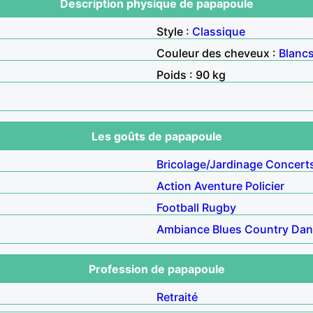
Description physique de papapoule
Style :
Classique
Couleur des cheveux :
Blanc
Poids : 90 kg
Les goûts de papapoule
Bricolage/Jardinage
Concert
Action
Aventure
Policier
Football
Rugby
Ambiance
Blues
Country
Dan
Profession de papapoule
Retraité