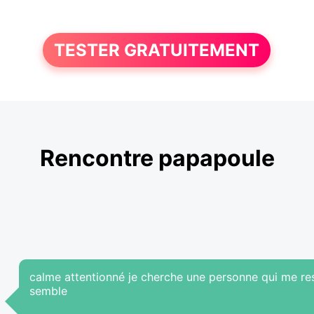
TESTER GRATUITEMENT
Rencontre papapoule
calme attentionné je cherche une personne qui me re
semble