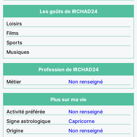
Les goûts de IRCHAD24
Loisirs
Films
Sports
Musiques
Profession de IRCHAD24
Métier
Non renseigné
Plus sur ma vie
Activité préférée
Non renseigné
Signe astrologique
Capricorne
Origine
Non renseigné