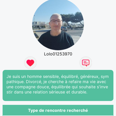
Lolo01253970
Je suis un homme sensible, équilibré, généreux, sym
pathique. Divorcé, je cherche à refaire ma vie avec
une compagne douce, équilibrée qui souhaite s'inve
stir dans une relation sérieuse et durable.
Type de rencontre recherché