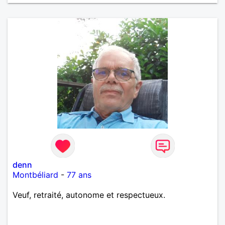
moments de complicité, de rire et de confiance. Je
crois qu'une belle relation commence souvent par
une belle amitié et qu'il n'est jamais trop tard pour
écrire une nouvelle histoire. Si vous aimez les
échanges sincères, les valeurs de respect et de
simplicité, nous pourrions faire connaissance autour
d'un café suivi d'une balade, sans précipitation et
laisser le temps faire le reste. Au plaisir de vous lire.
denn
Montbéliard
-
77 ans
Veuf, retraité, autonome et respectueux.