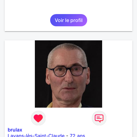
Voir le profil
brulax
Lavans-lès-Saint-Claude
-
72 ans