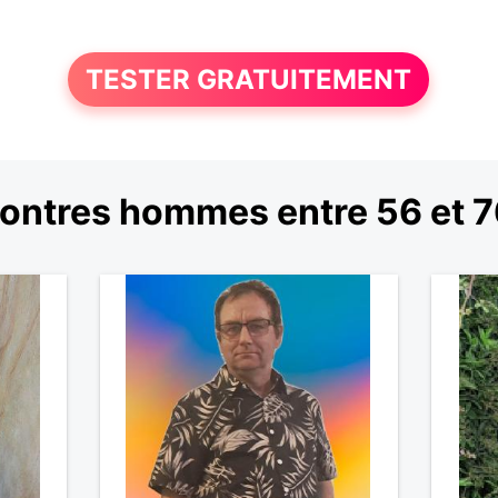
TESTER GRATUITEMENT
ontres hommes entre 56 et 7