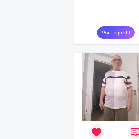
Voir le profil