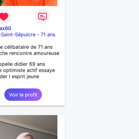
ax60
s-Saint-Sépulcre
-
71 ans
célibataire de 71 ans
che rencontre amoureuse
ppelle didier 69 ans
te optimiste actif essaye
der l esprit jeune
Voir le profil