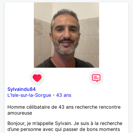
Sylvaindu84
L'Isle-sur-la-Sorgue
-
43 ans
Homme célibataire de 43 ans recherche rencontre
amoureuse
Bonjour, je m’appelle Sylvain. Je suis à la recherche
d’une personne avec qui passer de bons moments