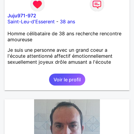
Juju971-972
Saint-Leu-d'Esserent
-
38 ans
Homme célibataire de 38 ans recherche rencontre
amoureuse
Je suis une personne avec un grand coeur a
l'écoute attentionné affectif émotionnellement
sexuellement joyeux drôle amusant a l'écoute
Voir le profil