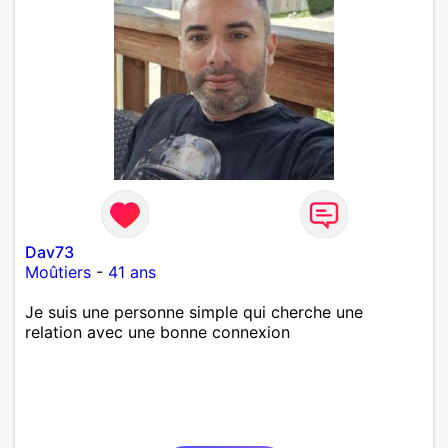
Dav73
Moûtiers
-
41 ans
Je suis une personne simple qui cherche une
relation avec une bonne connexion