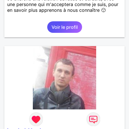
une personne qui m'acceptera comme je suis, pour
en savoir plus apprenons à nous connaître 🙂
Voir le profil