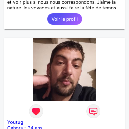
et voir plus si nous nous correspondons. J’aime la
nature, les voyages et aussi faire la fête de temps
en temps ;-)Je suis papa d’un petit garçon de 7 ans
Voir le profil
dont je m’occupe en garde alternée. J’aime à peu
près tous les styles de musique. (Oui je suis pas
trop fan de Jul). Je fais du sport pour garder la
forme et plutôt agréable à regarder. (Enfin je le
pense en tout cas 😂)
Youtug
Cahors
-
34 ans