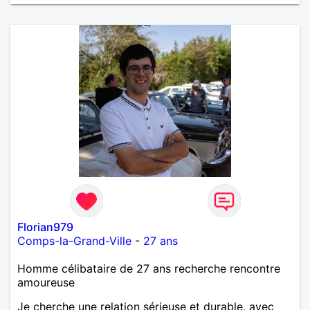
Florian979
Comps-la-Grand-Ville
-
27 ans
Homme célibataire de 27 ans recherche rencontre
amoureuse
Je cherche une relation sérieuse et durable, avec