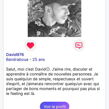
David976
Bandraboua
-
25 ans
Salut, moi c’est David🙂. J’aime rire, discuter et
apprendre à connaître de nouvelles personnes. Je
suis quelqu’un de simple, respectueux et ouvert
d’esprit, et j’aimerais rencontrer quelqu’un avec qui
partager de bons moments et pourquoi pas plus si
le feeling est là.
Voir le profil