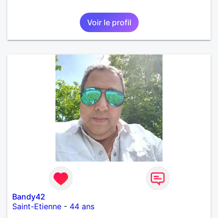
Voir le profil
Bandy42
Saint-Etienne
-
44 ans