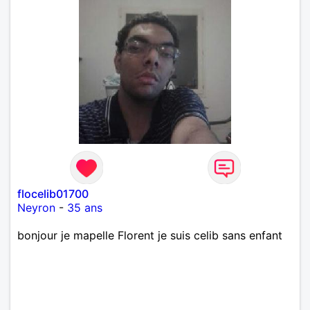
flocelib01700
Neyron
-
35 ans
bonjour je mapelle Florent je suis celib sans enfant