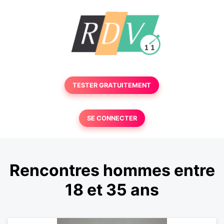
TESTER GRATUITEMENT
SE CONNECTER
Rencontres hommes entre
18 et 35 ans