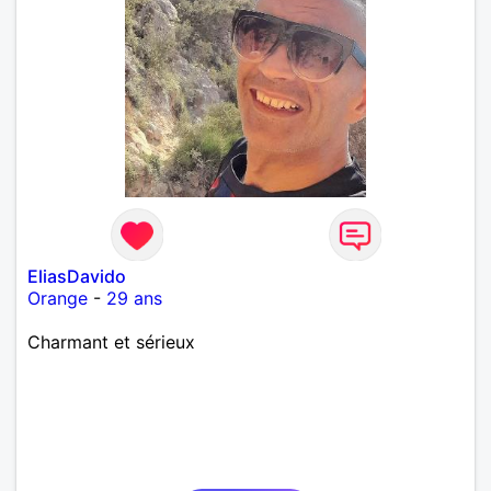
EliasDavido
Orange
-
29 ans
Charmant et sérieux