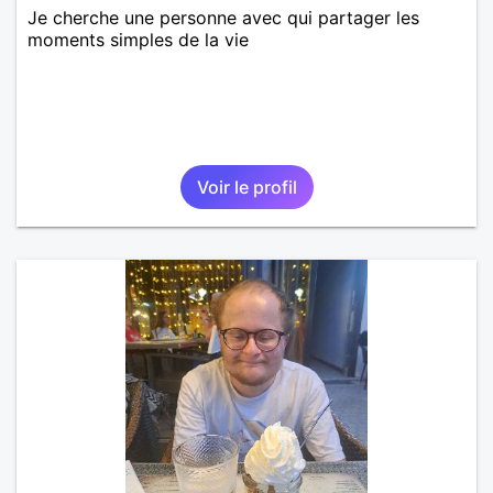
Je cherche une personne avec qui partager les
moments simples de la vie
Voir le profil