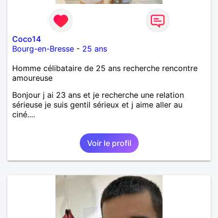
Coco14
Bourg-en-Bresse
-
25 ans
Homme célibataire de 25 ans recherche rencontre
amoureuse
Bonjour j ai 23 ans et je recherche une relation
sérieuse je suis gentil sérieux et j aime aller au
ciné....
Voir le profil