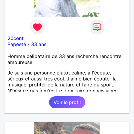
20cent
Papeete
-
33 ans
Homme célibataire de 33 ans recherche rencontre
amoureuse
Je suis une personne plutôt calme, à l'écoute,
sérieux et aussi très cool. J'aime bien écouter la
musique, profiter de la nature et faire du sport.
N'hésitez pas à m'écrire pour faire connaissance.
Voir le profil