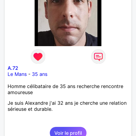
A.72
Le Mans
-
35 ans
Homme célibataire de 35 ans recherche rencontre
amoureuse
Je suis Alexandre j'ai 32 ans je cherche une relation
sérieuse et durable.
Voir le profil