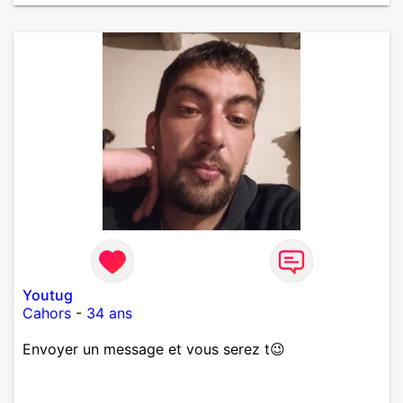
Youtug
Cahors
-
34 ans
Envoyer un message et vous serez t😉