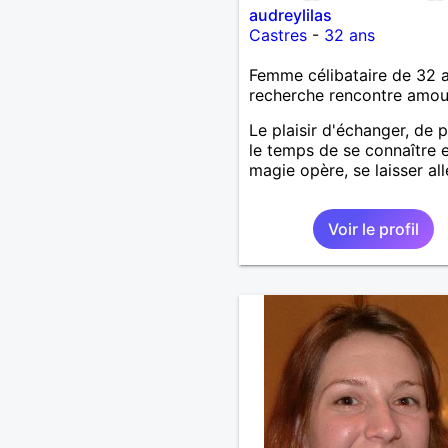
audreylilas
Castres
-
32 ans
Femme célibataire de 32 
recherche rencontre amo
Le plaisir d'échanger, de 
le temps de se connaître et
magie opère, se laisser all
Voir le profil