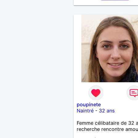
Château-de-Loir voire Le
ou La Flèche !
poupinete
Naintré
-
32 ans
Femme célibataire de 32 
recherche rencontre amo