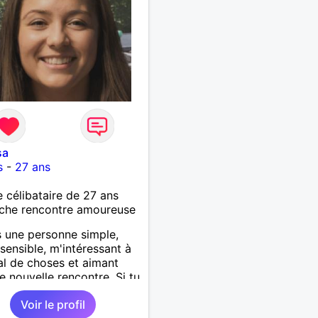
sa
s
-
27 ans
célibataire de 27 ans
che rencontre amoureuse
s une personne simple,
 sensible, m'intéressant à
l de choses et aimant
de nouvelle rencontre. Si tu
es juste quelqu'un avec
Voir le profil
fauts et ses qualités alors