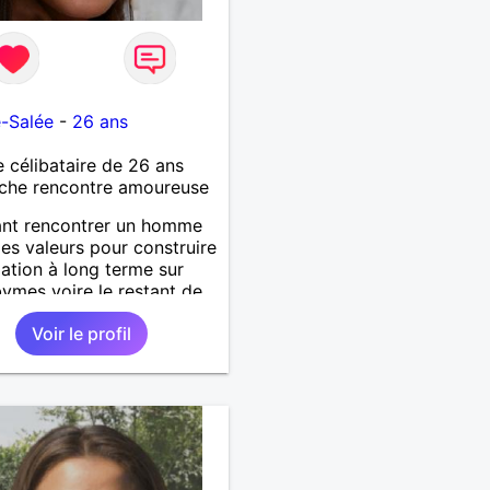
e-Salée
-
26 ans
célibataire de 26 ans
che rencontre amoureuse
ant rencontrer un homme
es valeurs pour construire
lation à long terme sur
ymes voire le restant de
deloupe.
Voir le profil