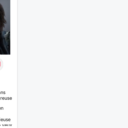
ans
ureuse
en
ieuse
e veux