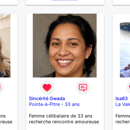
 Mans
pourqu
conna
Sincérité Gwada
Isa83
Pointe-à-Pitre
-
33 ans
La Val
ans
Femme célibataire de 33 ans
Femme 
ureuse
recherche rencontre amoureuse
recher