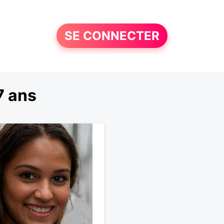
SE CONNECTER
7 ans