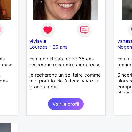
vivlavie
vanes
Lourdes
-
36 ans
Nogen
ns
Femme célibataire de 36 ans
Femme 
ureuse
recherche rencontre amoureuse
recher
,
je recherche un solitaire comme
Sincér
rons
moi pour la vie à deux, vivre le
alors 
grand amour.
compr
chemin
Voir le profil