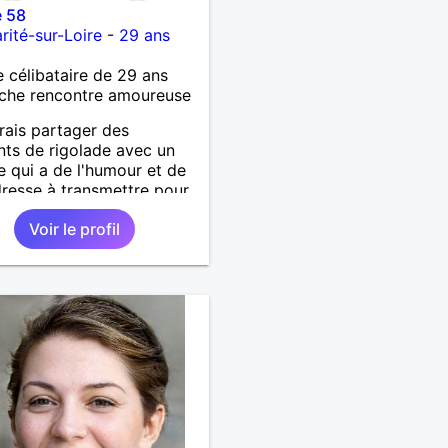
e 58
rité-sur-Loire
-
29 ans
célibataire de 29 ans
che rencontre amoureuse
rais partager des
ts de rigolade avec un
qui a de l'humour et de
dresse à transmettre pour
tre amicale ou plus.
Voir le profil
 les personnes qui ont une
folie en eux, un brin de
e.