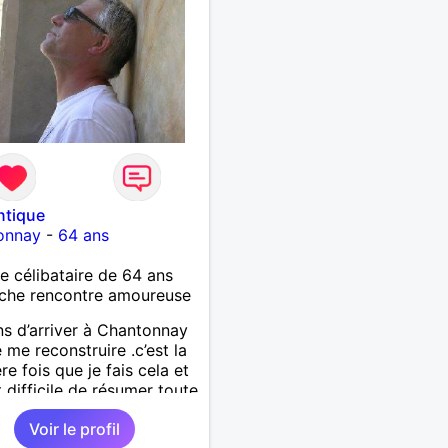
ntique
onnay
-
64 ans
célibataire de 64 ans
che rencontre amoureuse
ns d’arriver à Chantonnay
e me reconstruire .c’est la
re fois que je fais cela et
t difficile de résumer toute
.je suis à la retraite et
Voir le profil
d’hui c’est mon