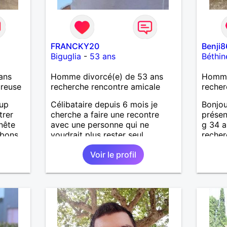
FRANCKY20
Benji
Biguglia
-
53 ans
Béthin
ans
Homme divorcé(e) de 53 ans
Homme 
ureuse
recherche rencontre amicale
recher
oup
Célibataire depuis 6 mois je
Bonjo
trer
cherche a faire une recontre
présen
nête
avec une personne qui ne
g 34 an
 bons
voudrait plus rester seul ,
recher
ter, se
comme moi .
attent
Voir le profil
.
iers
uler,
n
out
n