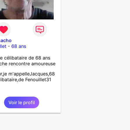
hacho
llet
-
68 ans
célibataire de 68 ans
che rencontre amoureuse
r,je m'appelleJacques,68
libataire,de Fenouillet31
Voir le profil