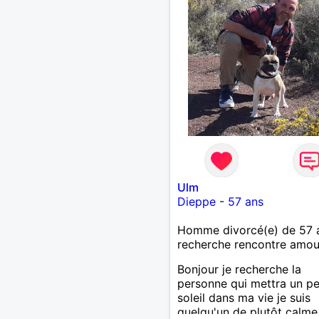
et les calinous réguliers 
solitude finit parfois par p
alors si tu es en Nouvelle-
Calédonie et que tu crois
à un amour vrai, prenons l
temps de discuter… et lai
l’avenir nous guider 🌹
Ulm
Dieppe
-
57 ans
Homme divorcé(e) de 57 
recherche rencontre amo
Bonjour je recherche la
personne qui mettra un p
soleil dans ma vie je suis
quelqu'un de plutôt calme