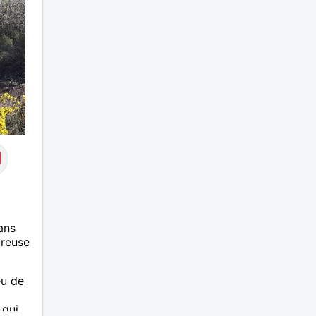
❤️ La
eser,
 encore
e
ssons
ans
ureuse
eu de
 qui