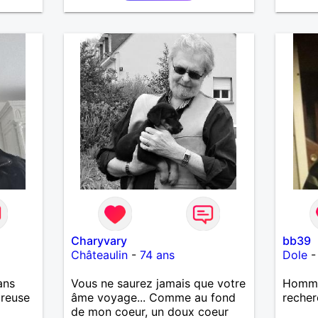
les voyages, les découvertes,
annive
les jeux vidéo et les moments
rencon
de détente. Je suis à la
les mê
recherche d'une personne
quelqu
authentique avec qui partager
de belles expériences,
construire une relation sérieuse
basée sur la confiance, le
respect et la complicité. Si tu
apprécies les conversations
sincères, les fous rires et les
personnes qui savent ce qu'elles
veulent, n'hésite pas à venir
discuter. Au plaisir de faire
connaissance !
Charyvary
bb39
Châteaulin
-
74 ans
Dole
ans
Vous ne saurez jamais que votre
Homme 
ureuse
âme voyage... Comme au fond
recher
de mon coeur, un doux coeur