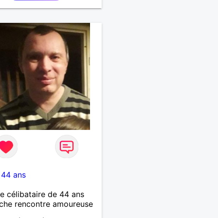
rsaire !J’aimerais
trer quelqu’un qui partage
mes valeurs qui font de
’un un être humain
-
44 ans
célibataire de 44 ans
che rencontre amoureuse