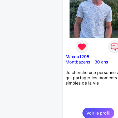
revanche, vous pouvez m
contacter pour avoir plus
d'informations. A bientôt
Maxou1295
Montbazens
-
30 ans
Je cherche une personne 
qui partager les moments
simples de la vie
Voir le profil