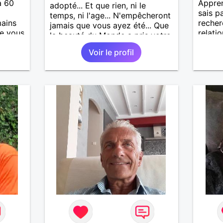
à 60
Appren
adopté... Et que rien, ni le
sais pa
temps, ni l'age... N'empêcheront
ains
recher
jamais que vous ayez été... Que
e vous
relatio
la beauté du Monde a pris votre
visage... Vous ne saurez jamais
Voir le profil
que j’emporte votre âme...
Comme une lampe d’or qui
m’éclaire en marchant...