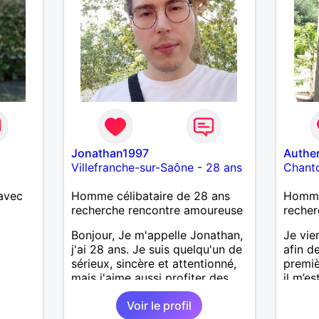
e
Jonathan1997
Authe
Villefranche-sur-Saône
-
28 ans
Chant
avec
Homme célibataire de 28 ans
Homme 
recherche rencontre amoureuse
recher
Bonjour, Je m'appelle Jonathan,
Je vie
j'ai 28 ans. Je suis quelqu'un de
afin d
sérieux, sincère et attentionné,
premiè
mais j'aime aussi profiter des
il m’es
bons moments de la vie avec
une vie
Voir le profil
humour et simplicité. J'apprécie
aujour