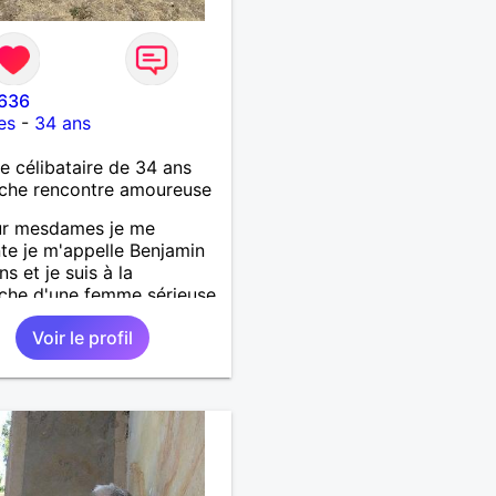
8636
es
-
34 ans
célibataire de 34 ans
che rencontre amoureuse
ur mesdames je me
te je m'appelle Benjamin
s et je suis à la
che d'une femme sérieuse
ionné, respectueuse
Voir le profil