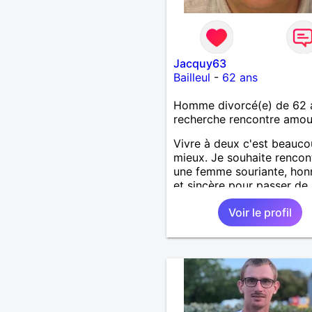
Jacquy63
Bailleul
-
62 ans
Homme divorcé(e) de 62 
recherche rencontre amo
Vivre à deux c'est beauc
mieux. Je souhaite rencon
une femme souriante, hon
et sincère pour passer de
moments, qui aime plaisan
Voir le profil
balader et partager, je le
souhaite, notre complicité
J'aime beaucoup les chant
de randonnée pour se défo
se relaxer, se détendre et
finalement prendre du bo
temps. C'est difficile de t
dire en quelques lignes. E