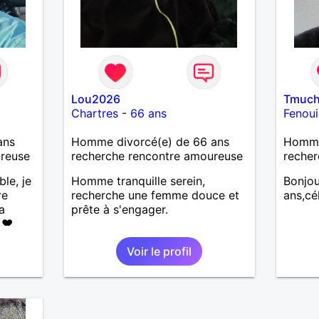
Lou2026
Tmuc
Chartres
-
66 ans
Fenoui
ans
Homme divorcé(e) de 66 ans
Homme 
ureuse
recherche rencontre amoureuse
recher
ble, je
Homme tranquille serein,
Bonjou
re
recherche une femme douce et
ans,cé
a
prête à s'engager.
 ❤️
de la
Voir le profil
les
🌊🌿
’adore
ndresse