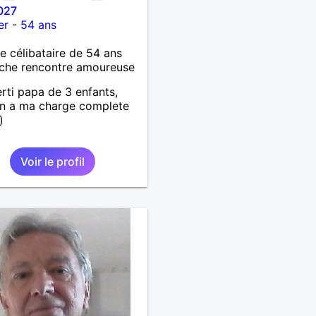
027
er
-
54 ans
célibataire de 54 ans
che rencontre amoureuse
erti papa de 3 enfants,
un a ma charge complete
)
Voir le profil