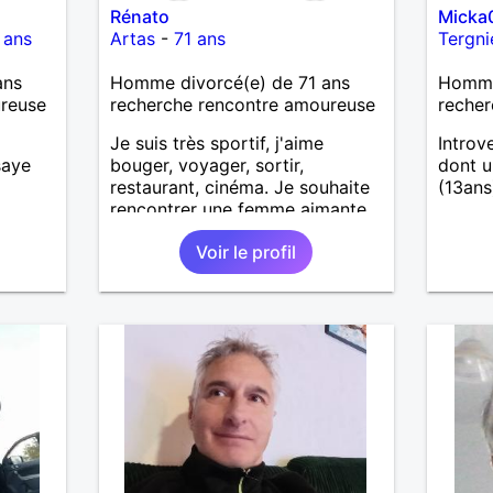
Rénato
Micka
 ans
Artas
-
71 ans
Tergni
ans
Homme divorcé(e) de 71 ans
Homme 
ureuse
recherche rencontre amoureuse
recher
Je suis très sportif, j'aime
Introv
saye
bouger, voyager, sortir,
dont 
restaurant, cinéma. Je souhaite
(13ans
rencontrer une femme aimante
pour, partager, aimer et la
Voir le profil
rendre heureuse.