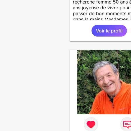
recherche femme 50 ans 
ans joyeuse de vivre pour
passer de bon moments m
dans la mains Mesdames j
attend de vous lire .
Voir le profil