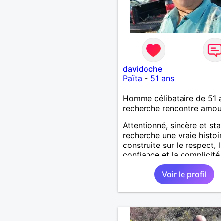
davidoche
Païta
-
51 ans
Homme célibataire de 51 
recherche rencontre amo
Attentionné, sincère et sta
recherche une vraie histoi
construite sur le respect, l
confiance et la complicité
J’aime les choses simples 
Voir le profil
vie : la nature, la mer, les
moments authentiques et 
personnes au grand cœur 
Très câlin et affectueux, j
les petits moments de te